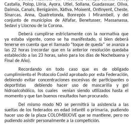
Castalla, Polop, Llíria, Ayora, Utiel, Sollana, Guadassuar, Oliva,
Daimús, Canals, Benigànim, Xàtiva, Moixent, Ontinyent, Cheste,
Sinarcas, Anna, Quatretonda, Bonrepós i Mirambell, y del
conjunto de municipios de Alfafar, Benetusser, Massanassa,
Sedaví y Llocnou de la Corona.
Deberá cumplirse estrictamente con la normativa que
ya estaba vigente, como se ha manifestado, si bien deberá
tenerse en cuenta que el llamado “toque de queda” se avanza a
las 22 horas (recordar que en la anterior resolución quedaba
establecido a las 23 horas, salvo para los días de Nochebuena y
Final de Año).
Recordando en todo caso que es de obligado
cumplimiento el Protocolo Covid aprobado por esta Federación,
debiendo evitar concentraciones excesivas de participantes o
deportistas debiendo hacer uso de mascarilla y gel
hidroalcohólico, los cuales venían siendo utilizados hasta el
momento y que tan buenos resultados han procurado.
Del mismo modo NO se permitirá la asistencia a las
sueltas de los federados en edad infantil o primaria, pudiendo
hacer uso de la plaza COLOMBIJOVE que se mantiene, pero no
pudiendo asistir personalmente a la competición.