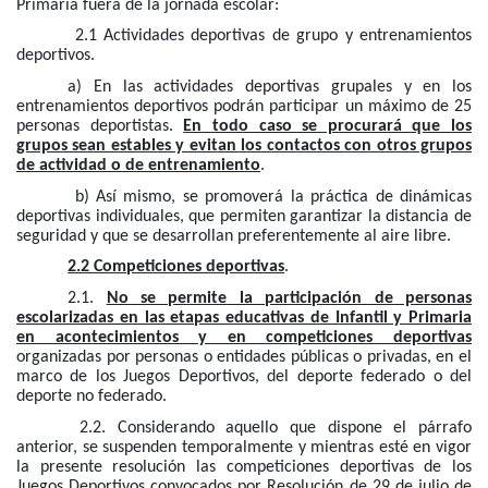
Primaria fuera de la jornada escolar:
2.1 Actividades deportivas de grupo y entrenamientos
deportivos.
a) En las actividades deportivas grupales y en los
entrenamientos deportivos podrán participar un máximo de 25
personas deportistas.
En todo caso se procurará que los
grupos sean estables y evitan los contactos con otros grupos
de actividad o de entrenamiento
.
b) Así mismo, se promoverá la práctica de dinámicas
deportivas individuales, que permiten garantizar la distancia de
seguridad y que se desarrollan preferentemente al aire libre.
2.2 Competiciones deportivas
.
2.1.
No se permite la participación de personas
escolarizadas en las etapas educativas de Infantil y Primaria
en acontecimientos y en competiciones deportivas
organizadas por personas o entidades públicas o privadas, en el
marco de los Juegos Deportivos, del deporte federado o del
deporte no federado.
2.2. Considerando aquello que dispone el párrafo
anterior, se suspenden temporalmente y mientras esté en vigor
la presente resolución las competiciones deportivas de los
Juegos Deportivos convocados por Resolución de 29 de julio de