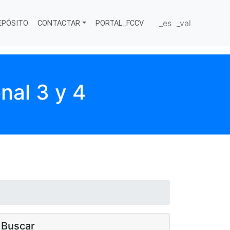
_es
_val
EPÓSITO
CONTACTAR
PORTAL_FCCV
nal 3 y 4
4
Buscar