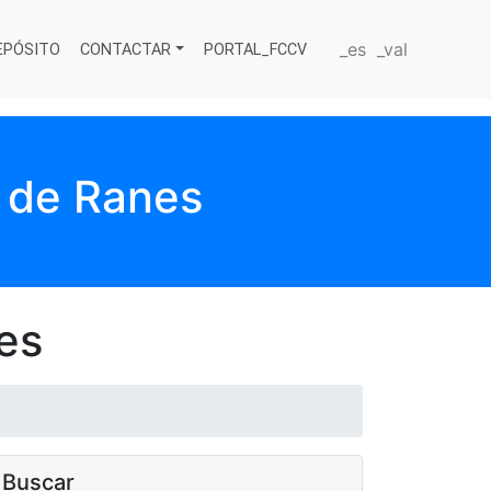
_es
_val
EPÓSITO
CONTACTAR
PORTAL_FCCV
a de Ranes
es
Buscar