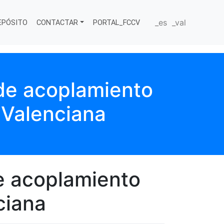
_es
_val
EPÓSITO
CONTACTAR
PORTAL_FCCV
 de acoplamiento
Valenciana
de acoplamiento
ciana